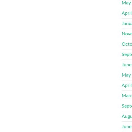
May
Apri
Janu
Nove
Octo
Sept
June
May
Apri
Marc
Sept
Augu
June