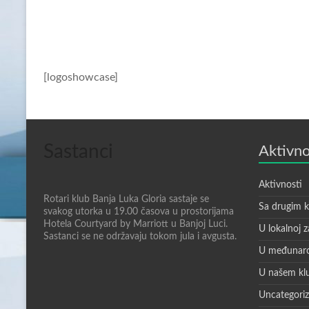
[logoshowcase]
Sastanci
Aktivno
Aktivnosti
Rotari klub Banja Luka Gloria sastaje se
Sa drugim 
svakog utorka u 19.00 časova u prostorijama
Hotela Courtyard by Marriott u Banjoj Luci.
U lokalnoj z
Sastanci se ne održavaju tokom jula i avgusta.
U međunaro
U našem kl
Uncategori