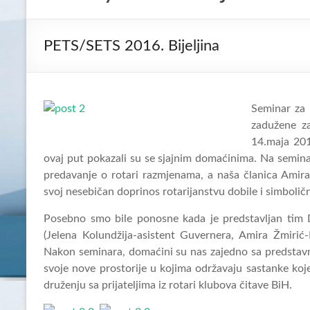
PETS/SETS 2016. Bijeljina
Seminar za 
zadužene z
14.maja 2016
ovaj put pokazali su se sjajnim domaćinima. Na semina
predavanje o rotari razmjenama, a naša članica Amira
svoj nesebičan doprinos rotarijanstvu dobile i simbol
Posebno smo bile ponosne kada je predstavljan tim D
(Jelena Kolundžija-asistent Guvernera, Amira Žmiri
Nakon seminara, domaćini su nas zajedno sa predstavni
svoje nove prostorije u kojima održavaju sastanke koj
druženju sa prijateljima iz rotari klubova čitave BiH.