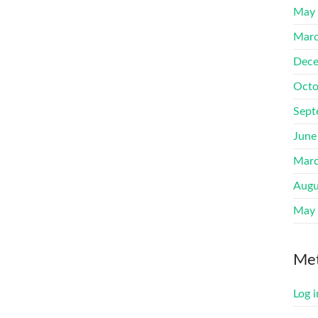
May
Marc
Dece
Octo
Sept
June
Marc
Augu
May
Me
Log i