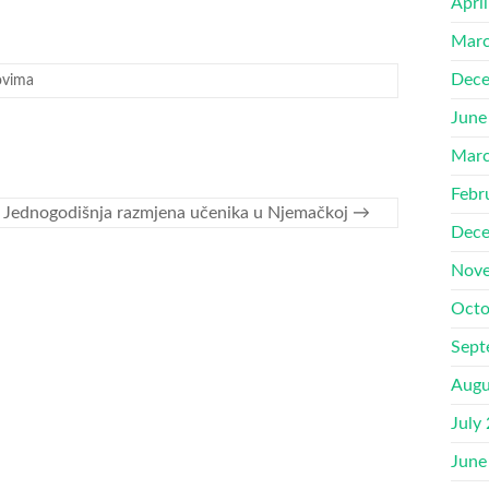
Apri
Marc
Dece
ovima
June
Marc
Febr
Jednogodišnja razmjena učenika u Njemačkoj
→
Dece
Nove
Octo
Sept
Augu
July
June