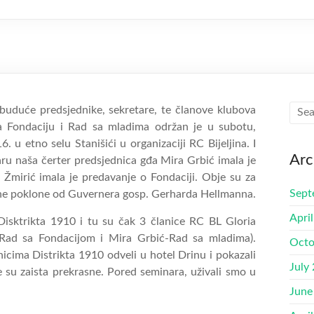
buduće predsjednike, sekretare, te članove klubova
a Fondaciju i Rad sa mladima održan je u subotu,
. u etno selu Stanišići u organizaciji RC Bijeljina. I
Arc
ru naša čerter predsjednica gđa Mira Grbić imala je
 Žmirić imala je predavanje o Fondaciji. Obje su za
Sept
ične poklone od Guvernera gosp
. Gerharda Hellmanna.
Apri
isktrikta 1910 i tu su čak 3 članice RC BL Gloria
ć-Rad sa Fondacijom i Mira Grbić-Rad sa mladima).
Octo
cima Distrikta 1910 odveli u hotel Drinu i pokazali
July
e su zaista prekrasne. Pored seminara, uživali smo u
June