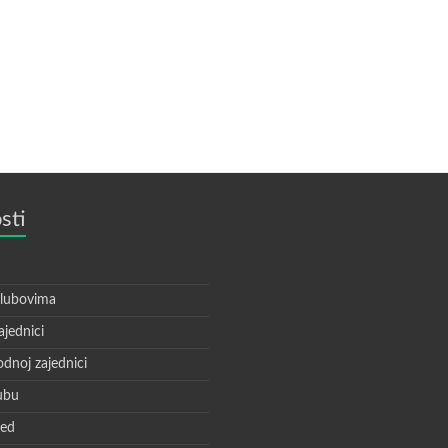
sti
klubovima
ajednici
dnoj zajednici
ubu
zed