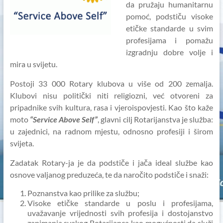
da pružaju humanitarnu
pomoć, podstiču visoke
etičke standarde u svim
profesijama i pomažu
izgradnju dobre volje i
mira u svijetu.
Postoji 33 000 Rotary klubova u više od 200 zemalja.
Klubovi nisu politički niti religiozni, već otvoreni za
pripadnike svih kultura, rasa i vjeroispovjesti. Kao što kaže
moto
“Service Above
Self”
, glavni cilj Rotarijanstva je služba:
u zajednici, na radnom mjestu, odnosno profesiji i širom
svijeta.
Zadatak Rotary-ja je da podstiče i jača ideal službe kao
osnove valjanog preduzeća, te da naročito podstiče i snaži:
Poznanstva kao prilike za službu;
Visoke etičke standarde u poslu i profesijama,
uvažavanje vrijednosti svih profesija i dostojanstvo
zanimanja svakog Rotarijanca kao mogućnosti da služi