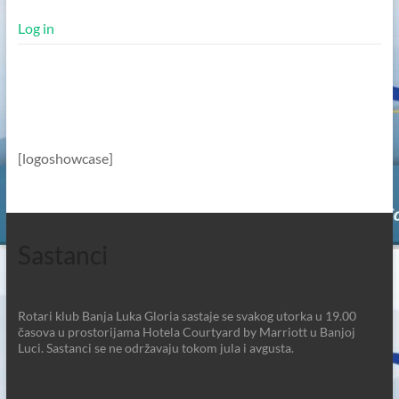
Log in
[logoshowcase]
Sastanci
Rotari klub Banja Luka Gloria sastaje se svakog utorka u 19.00
časova u prostorijama Hotela Courtyard by Marriott u Banjoj
Luci. Sastanci se ne održavaju tokom jula i avgusta.