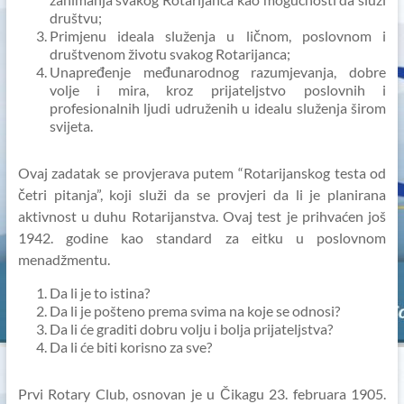
društvu;
Primjenu ideala služenja u ličnom, poslovnom i
društvenom životu svakog Rotarijanca;
Unapređenje međunarodnog razumjevanja, dobre
volje i mira, kroz prijateljstvo poslovnih i
profesionalnih ljudi udruženih u idealu služenja širom
svijeta.
Ovaj zadatak se provjerava putem “Rotarijanskog testa od
četri pitanja”, koji služi da se provjeri da li je planirana
aktivnost u duhu Rotarijanstva. Ovaj test je prihvaćen još
1942. godine kao standard za eitku u poslovnom
menadžmentu.
Da li je to istina?
Da li je pošteno prema svima na koje se odnosi?
Da li će graditi dobru volju i bolja prijateljstva?
Da li će biti korisno za sve?
Prvi Rotary Club, osnovan je u Čikagu 23. februara 1905.