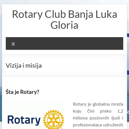
Skip
Rotary Club Banja Luka
to
content
Gloria
Menu
Vizija i misija
Šta je Rotary?
Rotary je globalna mreža
koju čini preko 1,2
miliona poslovnih ljudi i
profesionalaca udruženih