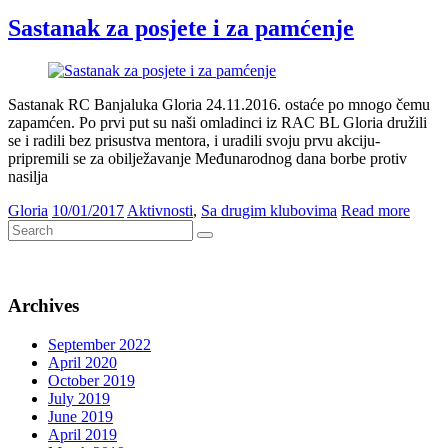
Sastanak za posjete i za pamćenje
Sastanak RC Banjaluka Gloria 24.11.2016. ostaće po mnogo čemu
zapamćen. Po prvi put su naši omladinci iz RAC BL Gloria družili
se i radili bez prisustva mentora, i uradili svoju prvu akciju-
pripremili se za obilježavanje Međunarodnog dana borbe protiv
nasilja
Gloria
10/01/2017
Aktivnosti
,
Sa drugim klubovima
Read more
Archives
September 2022
April 2020
October 2019
July 2019
June 2019
April 2019