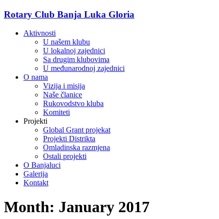
Skip
Rotary Club Banja Luka Gloria
to
content
Menu
Aktivnosti
U našem klubu
U lokalnoj zajednici
Sa drugim klubovima
U međunarodnoj zajednici
O nama
Vizija i misija
Naše članice
Rukovodstvo kluba
Komiteti
Projekti
Global Grant projekat
Projekti Distrikta
Omladinska razmjena
Ostali projekti
O Banjaluci
Galerija
Kontakt
Month:
January 2017