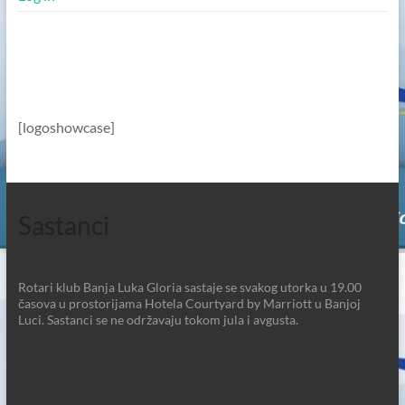
[logoshowcase]
Sastanci
Rotari klub Banja Luka Gloria sastaje se svakog utorka u 19.00
časova u prostorijama Hotela Courtyard by Marriott u Banjoj
Luci. Sastanci se ne održavaju tokom jula i avgusta.