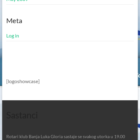
Meta
Log in
[logoshowcase]
Sastanci
Rotari klub Banja Luka Gloria sastaje se svakog utorka u 19.00