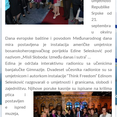
umjetnosti
Republike
Srpske od
21.
septembra
u okviru
Dana evropske baštine i povodom Međunarodnog dana
mira postavljena je instalacija američke umjetnice
bosanskohercegovačkog porijekla Edine Selesković pod
nazivom „Misli Sloboda: Između danas i sutra“ …
Edina je održala interaktivnu radionicu sa učenicima
banjalučke Gimnazije. Dvadeset učesnika radionice su sa
umjetnicom i autorkom instalacije “Think Freedom” Edinom
Selesković razgovarali o umjetnosti i granicama, slobodi i
zajedništvu. Njiho
ve poruke kasnije su ispisane na krilima
ptica i
postavljen
e ispred
muzeja,