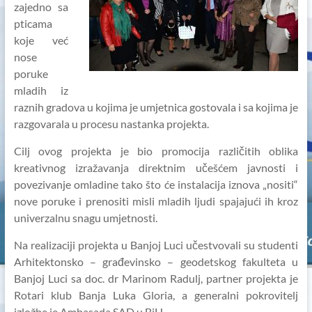
zajedno sa
pticama
koje već
nose
poruke
mladih iz
raznih gradova u kojima je umjetnica gostovala i sa kojima je
razgovarala u procesu nastanka projekta.
Cilj ovog projekta je bio promocija različitih oblika
kreativnog izražavanja direktnim učešćem javnosti i
povezivanje omladine tako što će instalacija iznova „nositi“
nove poruke i prenositi misli mladih ljudi spajajući ih kroz
univerzalnu snagu umjetnosti.
Na realizaciji projekta u Banjoj Luci učestvovali su studenti
Arhitektonsko – građevinsko – geodetskog fakulteta u
Banjoj Luci sa doc. dr Marinom Radulj, partner projekta je
Rotari klub Banja Luka Gloria, a generalni pokrovitelj
izložbe je Ambasada SAD u BiH.