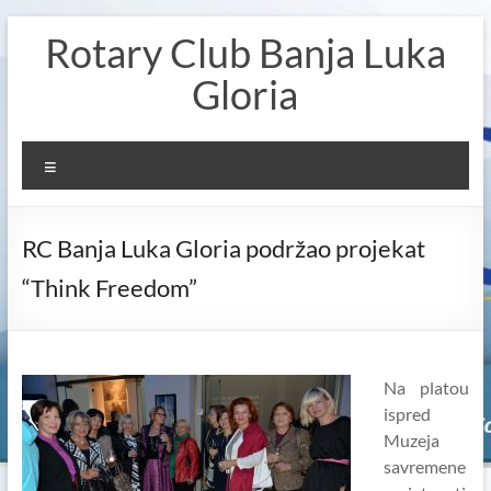
Skip
Rotary Club Banja Luka
to
content
Gloria
Menu
RC Banja Luka Gloria podržao projekat
“Think Freedom”
Na platou
ispred
Muzeja
savremene