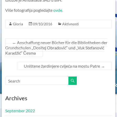
Više fotografija pogledajte
ovde.
Gloria
09/10/2016
Aktivnosti
←
Anschaffung neuer Bücher für die Bibliotheken der
Grundschulen „Dositej Obradović“ und „Vuk Stefanović
Karadžić“ Česma
Uništene žardinjere cvijeća na mostu Patre
→
Archives
September 2022