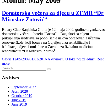
Month:
May 2009
Donatorska večera za djecu u ZFMR “Dr
Miroslav Zotović”
Rotary Club Banjaluka Gloria je 12. maja 2009. godine organizovao
donatorsku večeru u hotelu “Bosna” u Banjaluci sa ciljem
prikupljanja sredstava za poboljšanje uslova obrazovanja učenika
osnovne škole, koji borave na Odjeljenju za rehabilitaciju i
habilitaciju djece i omladine u Zavodu za fizikalnu medicinu i
rehabilitaciju “Dr Miroslav Zotović
Gloria
12/05/2009
31/03/2016
Aktivnosti
,
U lokalnoj zajednici
Read
more
Archives
September 2022
April 2020
October 2019
July 2019
June 2019