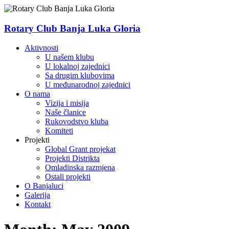
Skip
to
content
Rotary Club Banja Luka Gloria
Menu
Aktivnosti
U našem klubu
U lokalnoj zajednici
Sa drugim klubovima
U međunarodnoj zajednici
O nama
Vizija i misija
Naše članice
Rukovodstvo kluba
Komiteti
Projekti
Global Grant projekat
Projekti Distrikta
Omladinska razmjena
Ostali projekti
O Banjaluci
Galerija
Kontakt