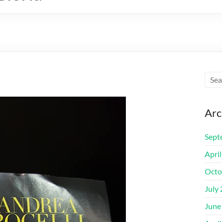
Arc
Sept
Apri
Octo
July
June