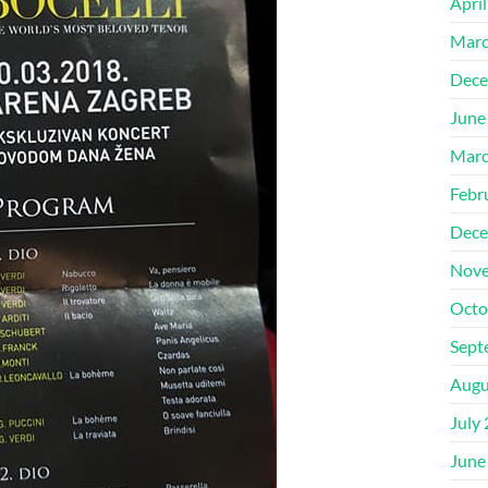
Apri
Marc
Dece
June
Marc
Febr
Dece
Nove
Octo
Sept
Augu
July
June