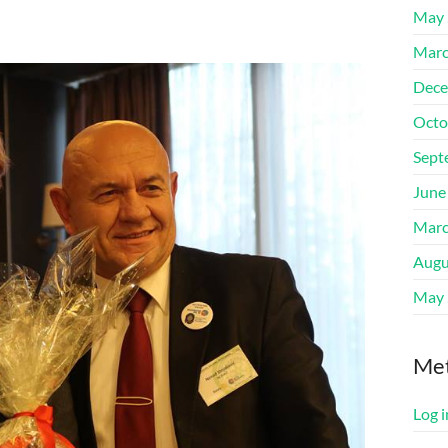
May 
Marc
Dece
Octo
Sept
June
Marc
Augu
May 
Me
Log i