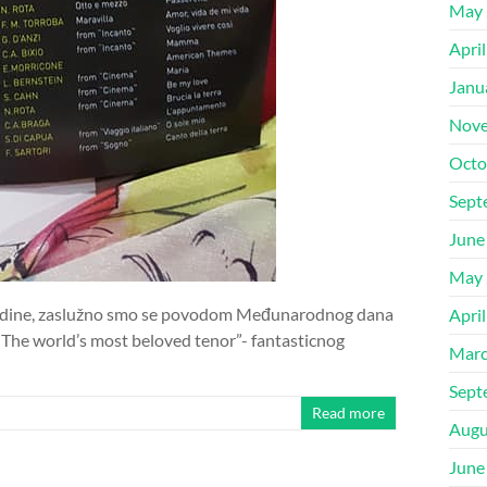
May 
Apri
Janu
Nove
Octo
Sept
June
May 
 godine, zaslužno smo se povodom Međunarodnog dana
Apri
“The world’s most beloved tenor”- fantasticnog
Marc
Sept
Read more
Augu
June