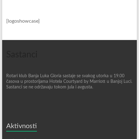
[logoshowcase]
Sastanci
Rotari klub Banja Luka Gloria sastaje se svakog utorka u 19.00
časova u prostorijama Hotela Courtyard by Marriott u Banjoj Luci.
Sastanci se ne održavaju tokom jula i avgusta.
Aktivnosti