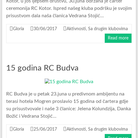
Kotor, u još ljepšem društvu, 30.juna održana je čarter
ceremonija RC Kotor. Ispred našeg kluba podršku je svojim
prisustvom dala naša članica Vedrana Stojić…
Gloria
30/06/2017
Aktivnosti
,
Sa drugim klubovima
Read more
15 godina RC Budva
RC Budva je u petak 23.juna u predivnom ambijentu na
terasi hotela Mogren proslavio 15 godina od čartera gdje
su prisustvovale i naše 3 članice: Jelena Kolundzija, Danka
Božić i Vedrana Stojić…
Gloria
25/06/2017
Aktivnosti
,
Sa drugim klubovima