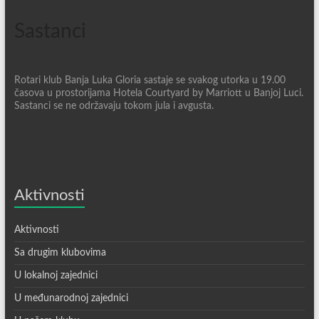
Sastanci
Rotari klub Banja Luka Gloria sastaje se svakog utorka u 19.00
časova u prostorijama Hotela Courtyard by Marriott u Banjoj Luci.
Sastanci se ne održavaju tokom jula i avgusta.
Aktivnosti
Aktivnosti
Sa drugim klubovima
U lokalnoj zajednici
U međunarodnoj zajednici