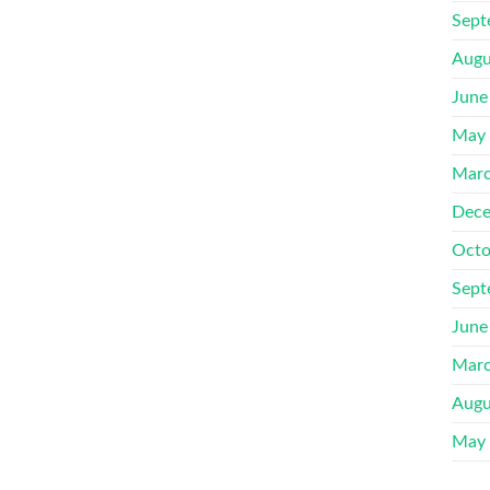
Sept
Augu
June
May
Marc
Dece
Octo
Sept
June
Marc
Augu
May