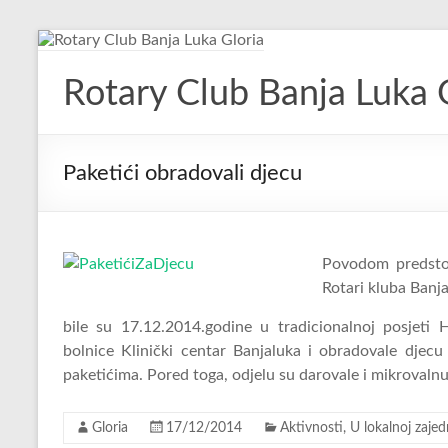
Skip
to
content
Rotary Club Banja Luka 
Paketići obradovali djecu
Povodom predstoj
Rotari kluba Banja
bile su 17.12.2014.godine u tradicionalnoj posjeti
bolnice Klinički centar Banjaluka i obradovale djec
paketićima. Pored toga, odjelu su darovale i mikrovalnu
Gloria
17/12/2014
Aktivnosti
,
U lokalnoj zajed