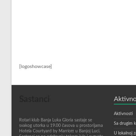
[logoshowcase]
Sastanci
Aktivno
Aktivnosti
Rotari klub Banja Luka Gloria sastaje se
Sa drugim 
svakog utorka u 19.00 časova u prostorijama
Hotela Courtyard by Marriott u Banjoj Luci.
U lokalnoj z