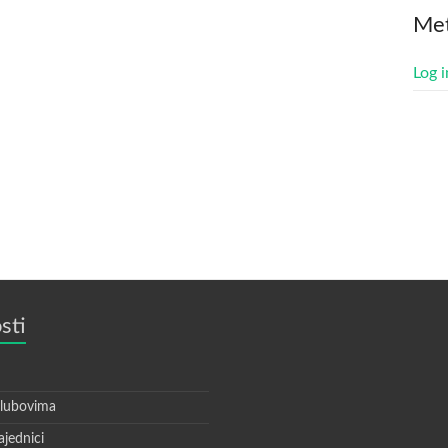
Me
Log i
sti
klubovima
ajednici