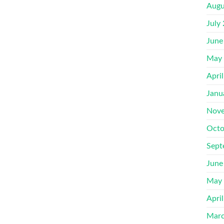
Augu
July
June
May
Apri
Janu
Nove
Octo
Sept
June
May
Apri
Marc