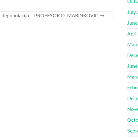
Octo
July
a i depopulacija – PROFESOR D. MARINKOVIĆ
→
June
Apri
Marc
Dece
June
Marc
Febr
Dece
Nove
Octo
Sept