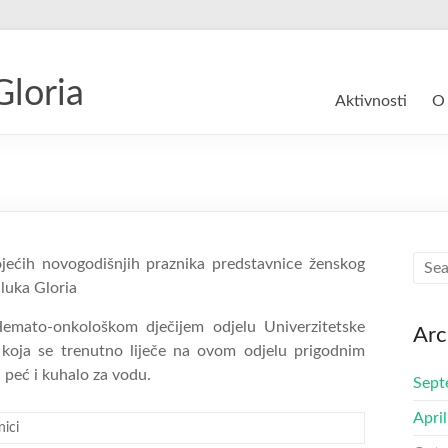
Gloria
Aktivnosti
O
ećih novogodišnjih praznika predstavnice ženskog
luka Gloria
 Hemato-onkološkom dječijem odjelu Univerzitetske
Arc
u koja se trenutno liječe na ovom odjelu prigodnim
 peć i kuhalo za vodu.
Sept
Apri
nici