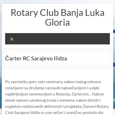
Skip
Rotary Club Banja Luka
to
content
Gloria
Menu
Čarter RC Sarajevo Ilidza
Po završetku pets-sets seminara, nakon malog odmora
rotarijanci su druženje nastavili najsvečanijom i uvijek
najdirljivijom ceremonijom u Rotariju, čarterom…
Nakon
devet mjeseci uloženog truda i vremena, nakon divnih i
uspješno realizovanih aktivnosti i projekata, članovi Rotary
Club Sarajevo Ilidža su ove večeri i zvanično postalio dio