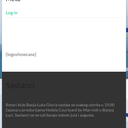
Log in
[logoshowcase]
Sastanci
Rotari klub Banja Luka Gloria sastaje se svakog utorka u 19.00
časova u prostorijama Hotela Courtyard by Marriott u Banjoj
Luci. Sastanci se ne održavaju tokom jula i avgusta.