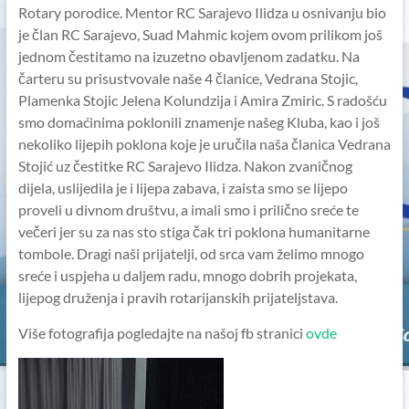
Rotary porodice. Mentor RC Sarajevo Ilidza u osnivanju bio
je član RC Sarajevo, Suad Mahmic kojem ovom prilikom još
jednom čestitamo na izuzetno obavljenom zadatku. Na
čarteru su prisustvovale naše 4 članice, Vedrana Stojic,
Plamenka Stojic Jelena Kolundzija i Amira Zmiric. S radošću
smo domaćinima poklonili znamenje našeg Kluba, kao i još
nekoliko lijepih poklona koje je uručila naša članica Vedrana
Stojić uz čestitke RC Sarajevo Ilidza. Nakon zvaničnog
dijela, uslijedila je i lijepa zabava, i zaista smo se lijepo
proveli u divnom društvu, a imali smo i prilično sreće te
večeri jer su za nas sto stiga čak tri poklona humanitarne
tombole. Dragi naši prijatelji, od srca vam želimo mnogo
sreće i uspjeha u daljem radu, mnogo dobrih projekata,
lijepog druženja i pravih rotarijanskih prijateljstava.
Više fotografija pogledajte na našoj fb stranici
ovde